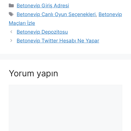
Kategoriler
Betonevip Giriş Adresi
Etiketler
Betonevip Canlı Oyun Seçenekleri
,
Betonevip
Maçları İzle
Yazı
Betonevip Depozitosu
dolaşımı
Betonevip Twitter Hesabı Ne Yapar
Yorum yapın
Yorum