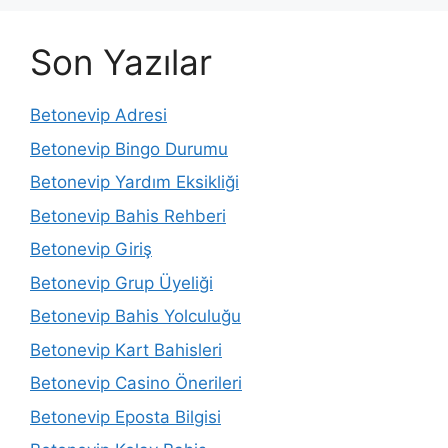
Son Yazılar
Betonevip Adresi
Betonevip Bingo Durumu
Betonevip Yardım Eksikliği
Betonevip Bahis Rehberi
Betonevip Giriş
Betonevip Grup Üyeliği
Betonevip Bahis Yolculuğu
Betonevip Kart Bahisleri
Betonevip Casino Önerileri
Betonevip Eposta Bilgisi