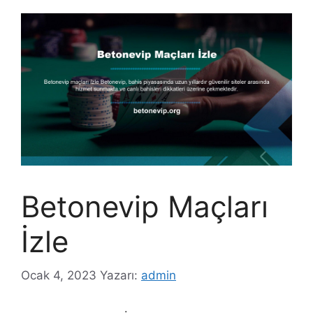
Betonevip Maçları
İzle
Ocak 4, 2023
Yazarı:
admin