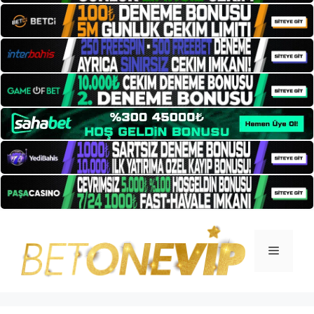
İçeriğe
atla
Menü