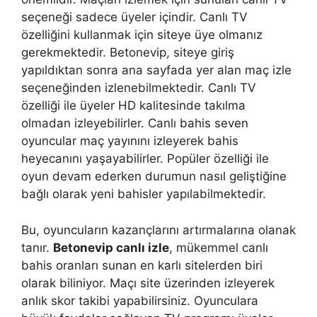
seçeneği sadece üyeler içindir. Canlı TV
özelliğini kullanmak için siteye üye olmanız
gerekmektedir. Betonevip, siteye giriş
yapıldıktan sonra ana sayfada yer alan maç izle
seçeneğinden izlenebilmektedir. Canlı TV
özelliği ile üyeler HD kalitesinde takılma
olmadan izleyebilirler. Canlı bahis seven
oyuncular maç yayınını izleyerek bahis
heyecanını yaşayabilirler. Popüler özelliği ile
oyun devam ederken durumun nasıl geliştiğine
bağlı olarak yeni bahisler yapılabilmektedir.
Bu, oyuncuların kazançlarını artırmalarına olanak
tanır.
Betonevip canlı izle
, mükemmel canlı
bahis oranları sunan en karlı sitelerden biri
olarak biliniyor. Maçı site üzerinden izleyerek
anlık skor takibi yapabilirsiniz. Oyunculara