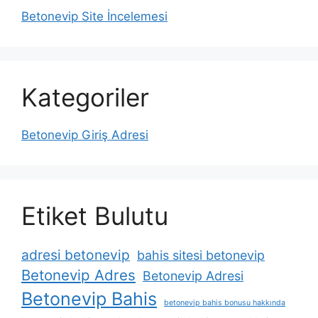
Betonevip Site İncelemesi
Kategoriler
Betonevip Giriş Adresi
Etiket Bulutu
adresi betonevip
bahis sitesi betonevip
Betonevip Adres
Betonevip Adresi
Betonevip Bahis
betonevip bahis bonusu hakkında