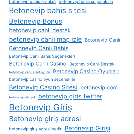
betonevip bahis oranları
betonevip bahis seçenekleri
Betonevip bahis sitesi
Betonevip Bonus
betonevip canli destek
betonevip canli maç izle
Betonevip Canlı
Betonevip Canlı Bahis
Betonevip Canlı Bahis Seçenekleri
Betonevip Canlı Casino
Betonevip Canlı Destek
Betonevip Casino Oyunları
betonevip canlı rulet oyunu
betonevip casino oyun seçenekleri
Betonevip Casino Sitesi
betonevip com
betonevip giris twitter
betonevip ehliyet
Betonevip Giriş
Betonevip giriş adresi
Betonevip Girişi
betonevip giriş adresi nedir