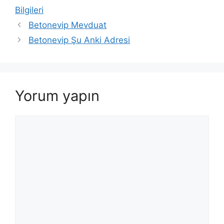
Bilgileri
Yazı
Betonevip Mevduat
dolaşımı
Betonevip Şu Anki Adresi
Yorum yapın
Yorum