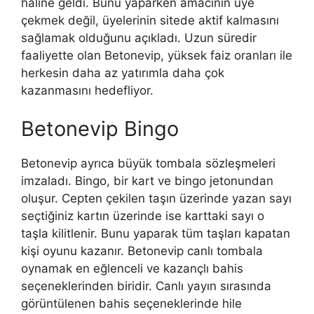
haline geldi. Bunu yaparken amacının üye
çekmek değil, üyelerinin sitede aktif kalmasını
sağlamak olduğunu açıkladı. Uzun süredir
faaliyette olan Betonevip, yüksek faiz oranları ile
herkesin daha az yatırımla daha çok
kazanmasını hedefliyor.
Betonevip Bingo
Betonevip ayrıca büyük tombala sözleşmeleri
imzaladı. Bingo, bir kart ve bingo jetonundan
oluşur. Cepten çekilen taşın üzerinde yazan sayı
seçtiğiniz kartın üzerinde ise karttaki sayı o
taşla kilitlenir. Bunu yaparak tüm taşları kapatan
kişi oyunu kazanır. Betonevip canlı tombala
oynamak en eğlenceli ve kazançlı bahis
seçeneklerinden biridir. Canlı yayın sırasında
görüntülenen bahis seçeneklerinde hile