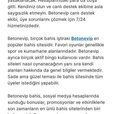
yasaklanacak. Hesaplarındaki para da boşa
gitti. Kendiniz olun ve canlı destek ekibine asla
saygısızlık etmeyin. Betonevip canlı destek
ekibi, üye sorunlarını çözmek için 7/24
hizmetinizdedir.
Betonevip, birçok bahis iştiraki
Betonevip
en
popüler bahis sitesidir. Favori oyunlar genellikle
spor ve kumarhane alanlarındadır. Betonevip
ayrıca birçok aktif bingo kullanıcısı vardır. Bahis
siteleri nasıl oynanacağının yanı sıra kendi
alanları hakkında da genel bilgiler vermektedir.
Sade ama güzel teması ile bahis sitesinde tüm
üyeler istediğini yapabilir.
Betonevip bahis, sosyal medya hesaplarında
sunduğu bonuslar, promosyonlar ve etkinliklerle
son zamanların en ünlü bahis sitelerinden biri