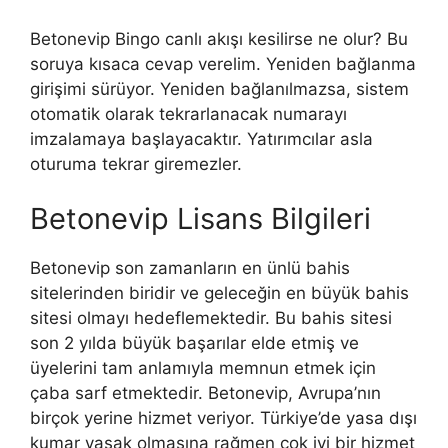
Betonevip Bingo canlı akışı kesilirse ne olur? Bu
soruya kısaca cevap verelim. Yeniden bağlanma
girişimi sürüyor. Yeniden bağlanılmazsa, sistem
otomatik olarak tekrarlanacak numarayı
imzalamaya başlayacaktır. Yatırımcılar asla
oturuma tekrar giremezler.
Betonevip Lisans Bilgileri
Betonevip son zamanların en ünlü bahis
sitelerinden biridir ve geleceğin en büyük bahis
sitesi olmayı hedeflemektedir. Bu bahis sitesi
son 2 yılda büyük başarılar elde etmiş ve
üyelerini tam anlamıyla memnun etmek için
çaba sarf etmektedir. Betonevip, Avrupa’nın
birçok yerine hizmet veriyor. Türkiye’de yasa dışı
kumar yasak olmasına rağmen çok iyi bir hizmet