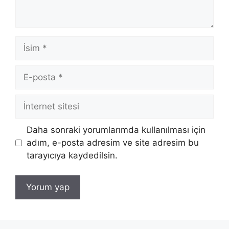
İsim
E-
posta
İnternet
sitesi
Daha sonraki yorumlarımda kullanılması için
adım, e-posta adresim ve site adresim bu
tarayıcıya kaydedilsin.