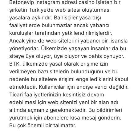
Betonevip instagram adresi casino işleten bir
şirketin Türkiye’de web sitesi oluşturması
yasalara aykırıdır. Bahisçiler yasa dışı
faaliyetlerde bulunmazlar ancak yabancı
kuruluşlar tarafından yetkilendirilmişlerdir.
Ancak yine de web sitelerini yabancı bir lisansla
yönetiyorlar. Ülkemizde yaşayan insanlar da bu
siteye üye oluyor, üye oluyor ve bahis oynuyor.
BTK, ülkemizde yasal olarak erişime izin
verilmeyen bazı sitelerin bulunduğunu ve bu
nedenle bu sitelere erişimi engellediklerini kabul
etmektedir. Kullanıcılar için endişe verici değildir.
Ticari faaliyetlerinizin kesintisiz devam
edebilmesi için web sitenizi yeni bir alan adı
altında açmanız gerekmektedir. Bu bildirimleri
yürütmek için abonelere kısa mesaj gönderin.
Bu çok önemli bir talimattır.