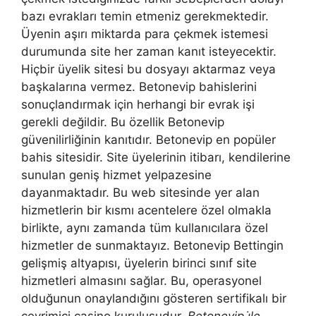
bazı evrakları temin etmeniz gerekmektedir.
Üyenin aşırı miktarda para çekmek istemesi
durumunda site her zaman kanıt isteyecektir.
Hiçbir üyelik sitesi bu dosyayı aktarmaz veya
başkalarına vermez. Betonevip bahislerini
sonuçlandırmak için herhangi bir evrak işi
gerekli değildir. Bu özellik Betonevip
güvenilirliğinin kanıtıdır. Betonevip en popüler
bahis sitesidir. Site üyelerinin itibarı, kendilerine
sunulan geniş hizmet yelpazesine
dayanmaktadır. Bu web sitesinde yer alan
hizmetlerin bir kısmı acentelere özel olmakla
birlikte, aynı zamanda tüm kullanıcılara özel
hizmetler de sunmaktayız. Betonevip Bettingin
gelişmiş altyapısı, üyelerin birinci sınıf site
hizmetleri almasını sağlar. Bu, operasyonel
olduğunun onaylandığını gösteren sertifikalı bir