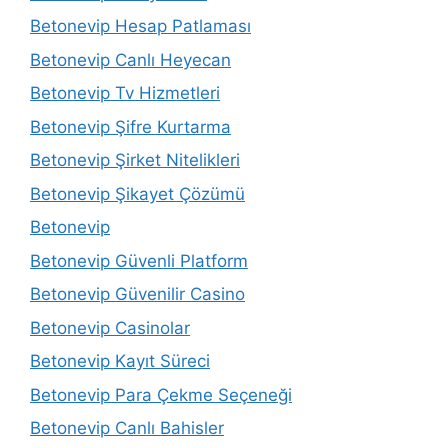
Betonevip Hesap Patlaması
Betonevip Canlı Heyecan
Betonevip Tv Hizmetleri
Betonevip Şifre Kurtarma
Betonevip Şirket Nitelikleri
Betonevip Şikayet Çözümü
Betonevip
Betonevip Güvenli Platform
Betonevip Güvenilir Casino
Betonevip Casinolar
Betonevip Kayıt Süreci
Betonevip Para Çekme Seçeneği
Betonevip Canlı Bahisler