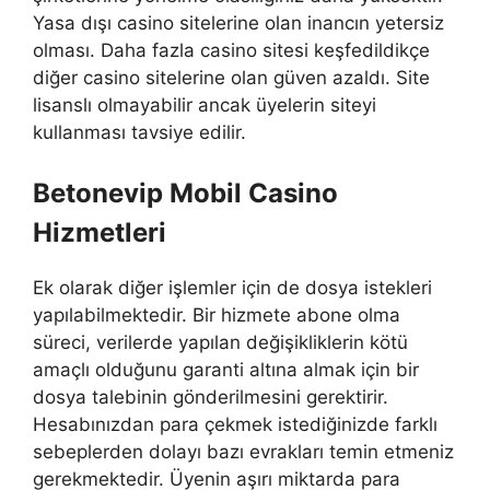
Yasa dışı casino sitelerine olan inancın yetersiz
olması. Daha fazla casino sitesi keşfedildikçe
diğer casino sitelerine olan güven azaldı. Site
lisanslı olmayabilir ancak üyelerin siteyi
kullanması tavsiye edilir.
Betonevip Mobil Casino
Hizmetleri
Ek olarak diğer işlemler için de dosya istekleri
yapılabilmektedir. Bir hizmete abone olma
süreci, verilerde yapılan değişikliklerin kötü
amaçlı olduğunu garanti altına almak için bir
dosya talebinin gönderilmesini gerektirir.
Hesabınızdan para çekmek istediğinizde farklı
sebeplerden dolayı bazı evrakları temin etmeniz
gerekmektedir. Üyenin aşırı miktarda para