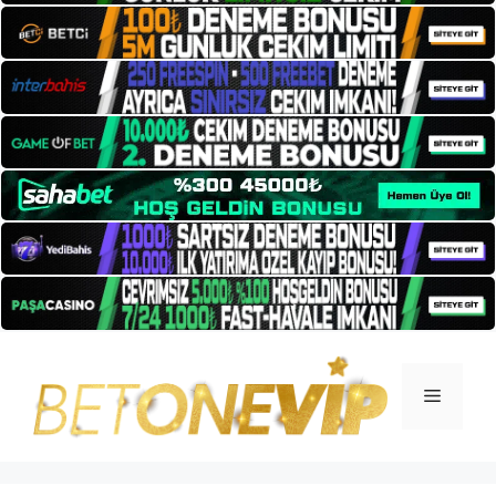
İçeriğe
atla
Menü