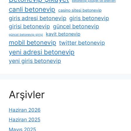
betonevip şikayet ve önerileri
canli betonevip
casino sitesi betonevip
giris adresi betonevip
giris betonevip
girisi betonevip
güncel betonevip
kayit betonevip
güncel betonevip girişi
mobil betonevip
twitter betonevip
yeni adresi betonevip
yeni giris betonevip
Arşivler
Haziran 2026
Haziran 2025
Mayıs 2025