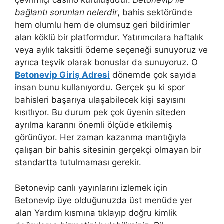
çevrimiçi casino kuruluşudur.
Betonevip i̇le
bağlantı sorunları nelerdir
, bahis sektöründe
hem olumlu hem de olumsuz geri bildirimler
alan köklü bir platformdur. Yatırımcılara haftalık
veya aylık taksitli ödeme seçeneği sunuyoruz ve
ayrıca teşvik olarak bonuslar da sunuyoruz. O
Betonevip Giriş Adresi
dönemde çok sayıda
insan bunu kullanıyordu. Gerçek şu ki spor
bahisleri başarıya ulaşabilecek kişi sayısını
kısıtlıyor. Bu durum pek çok üyenin siteden
ayrılma kararını önemli ölçüde etkilemiş
görünüyor. Her zaman kazanma mantığıyla
çalışan bir bahis sitesinin gerçekçi olmayan bir
standartta tutulmaması gerekir.
Betonevip canlı yayınlarını izlemek için
Betonevip üye olduğunuzda üst menüde yer
alan Yardım kısmına tıklayıp doğru kimlik