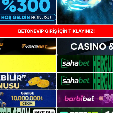
BETONEVIP GİRİŞ İÇİN TIKLAYINIZ!