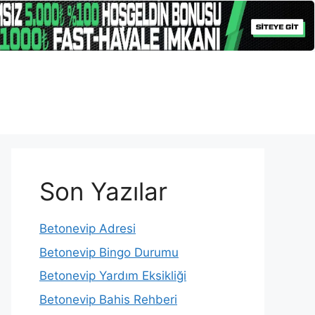
Son Yazılar
Betonevip Adresi
Betonevip Bingo Durumu
Betonevip Yardım Eksikliği
Betonevip Bahis Rehberi