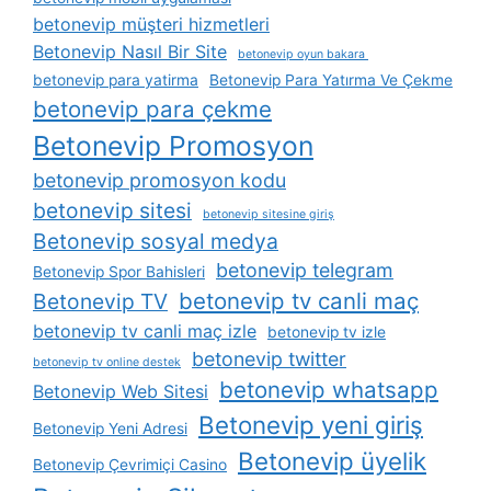
betonevip müşteri hizmetleri
Betonevip Nasıl Bir Site
betonevip oyun bakara
betonevip para yatirma
Betonevip Para Yatırma Ve Çekme
betonevip para çekme
Betonevip Promosyon
betonevip promosyon kodu
betonevip sitesi
betonevip sitesine giriş
Betonevip sosyal medya
betonevip telegram
Betonevip Spor Bahisleri
betonevip tv canli maç
Betonevip TV
betonevip tv canli maç izle
betonevip tv izle
betonevip twitter
betonevip tv online destek
betonevip whatsapp
Betonevip Web Sitesi
Betonevip yeni giriş
Betonevip Yeni Adresi
Betonevip üyelik
Betonevip Çevrimiçi Casino