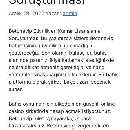
Aralık 29, 2022
Yazarı:
admin
Betonevip Etkinlikleri Kumar Lisanslama
Soruşturması Bu yazımızda sizlere Betonevip
bahisçisinin güvenilir olup olmadığını
göstereceğiz. Son olarak, bahisçiler, bahis
alanında paranızı ikiye katlamak istediğinizde
nelere dikkat etmeniz gerektiğini ve hangi
yöntemle oynayacağınızı bileceklerdir. Bir bahis
platformu olarak şirket, birçok zarif seçenek
sunar.
Bahis oynamak için ülkedeki en güvenli online
casino şirketinde hesap açmak istiyorsunuz.
Betonevip rulet oynayarak çok para
kazanacaksınız. Betonevip gezegendeki en