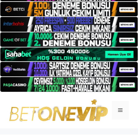
İçeriğe
atla
Menü