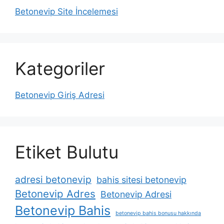
Betonevip Site İncelemesi
Kategoriler
Betonevip Giriş Adresi
Etiket Bulutu
adresi betonevip
bahis sitesi betonevip
Betonevip Adres
Betonevip Adresi
Betonevip Bahis
betonevip bahis bonusu hakkında