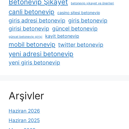
Betonevip Şikayet
betonevip şikayet ve önerileri
canli betonevip
casino sitesi betonevip
giris adresi betonevip
giris betonevip
girisi betonevip
güncel betonevip
kayit betonevip
güncel betonevip girişi
mobil betonevip
twitter betonevip
yeni adresi betonevip
yeni giris betonevip
Arşivler
Haziran 2026
Haziran 2025