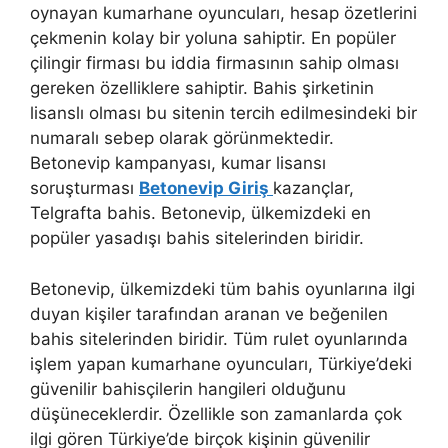
oynayan kumarhane oyuncuları, hesap özetlerini
çekmenin kolay bir yoluna sahiptir. En popüler
çilingir firması bu iddia firmasının sahip olması
gereken özelliklere sahiptir. Bahis şirketinin
lisanslı olması bu sitenin tercih edilmesindeki bir
numaralı sebep olarak görünmektedir.
Betonevip kampanyası, kumar lisansı
soruşturması
Betonevip Giriş
kazançlar,
Telgrafta bahis. Betonevip, ülkemizdeki en
popüler yasadışı bahis sitelerinden biridir.
Betonevip, ülkemizdeki tüm bahis oyunlarına ilgi
duyan kişiler tarafından aranan ve beğenilen
bahis sitelerinden biridir. Tüm rulet oyunlarında
işlem yapan kumarhane oyuncuları, Türkiye’deki
güvenilir bahisçilerin hangileri olduğunu
düşüneceklerdir. Özellikle son zamanlarda çok
ilgi gören Türkiye’de birçok kişinin güvenilir