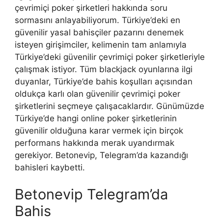
çevrimiçi poker şirketleri hakkında soru
sormasını anlayabiliyorum. Türkiye’deki en
güvenilir yasal bahisçiler pazarını denemek
isteyen girişimciler, kelimenin tam anlamıyla
Türkiye’deki güvenilir çevrimiçi poker şirketleriyle
çalışmak istiyor. Tüm blackjack oyunlarına ilgi
duyanlar, Türkiye’de bahis koşulları açısından
oldukça karlı olan güvenilir çevrimiçi poker
şirketlerini seçmeye çalışacaklardır. Günümüzde
Türkiye’de hangi online poker şirketlerinin
güvenilir olduğuna karar vermek için birçok
performans hakkında merak uyandırmak
gerekiyor. Betonevip, Telegram’da kazandığı
bahisleri kaybetti.
Betonevip Telegram’da
Bahis