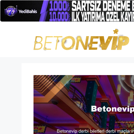
İçeriğe
atla