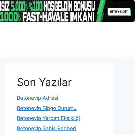
Son Yazılar
Betonevip Adresi
Betonevip Bingo Durumu
Betonevip Yardım Eksikliği
Betonevip Bahis Rehberi