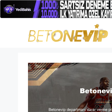
İçeriğe
atla