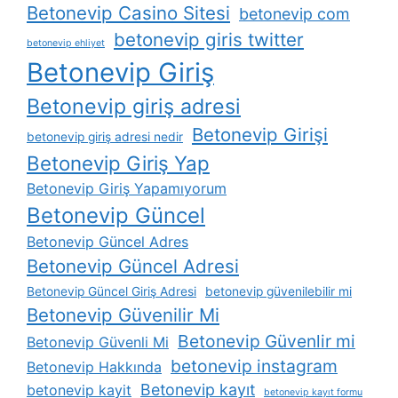
Betonevip Casino Sitesi
betonevip com
betonevip giris twitter
betonevip ehliyet
Betonevip Giriş
Betonevip giriş adresi
Betonevip Girişi
betonevip giriş adresi nedir
Betonevip Giriş Yap
Betonevip Giriş Yapamıyorum
Betonevip Güncel
Betonevip Güncel Adres
Betonevip Güncel Adresi
Betonevip Güncel Giriş Adresi
betonevip güvenilebilir mi
Betonevip Güvenilir Mi
Betonevip Güvenlir mi
Betonevip Güvenli Mi
betonevip instagram
Betonevip Hakkında
Betonevip kayıt
betonevip kayit
betonevip kayıt formu