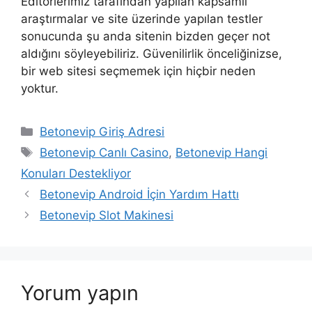
Editörlerimiz tarafından yapılan kapsamlı
araştırmalar ve site üzerinde yapılan testler
sonucunda şu anda sitenin bizden geçer not
aldığını söyleyebiliriz. Güvenilirlik önceliğinizse,
bir web sitesi seçmemek için hiçbir neden
yoktur.
Kategoriler
Betonevip Giriş Adresi
Etiketler
Betonevip Canlı Casino
,
Betonevip Hangi
Konuları Destekliyor
Yazı
Betonevip Android İçin Yardım Hattı
dolaşımı
Betonevip Slot Makinesi
Yorum yapın