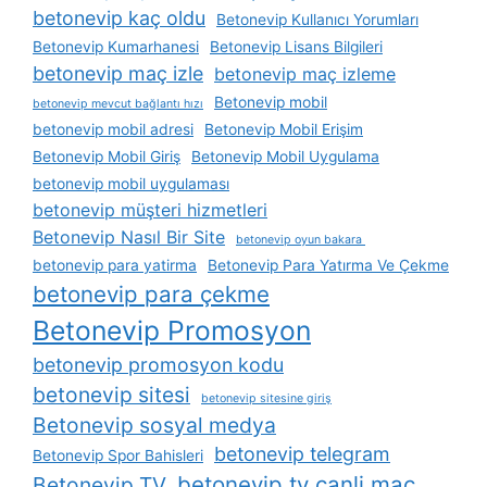
betonevip kaç oldu
Betonevip Kullanıcı Yorumları
Betonevip Kumarhanesi
Betonevip Lisans Bilgileri
betonevip maç izle
betonevip maç izleme
Betonevip mobil
betonevip mevcut bağlantı hızı
betonevip mobil adresi
Betonevip Mobil Erişim
Betonevip Mobil Giriş
Betonevip Mobil Uygulama
betonevip mobil uygulaması
betonevip müşteri hizmetleri
Betonevip Nasıl Bir Site
betonevip oyun bakara
betonevip para yatirma
Betonevip Para Yatırma Ve Çekme
betonevip para çekme
Betonevip Promosyon
betonevip promosyon kodu
betonevip sitesi
betonevip sitesine giriş
Betonevip sosyal medya
betonevip telegram
Betonevip Spor Bahisleri
betonevip tv canli maç
Betonevip TV