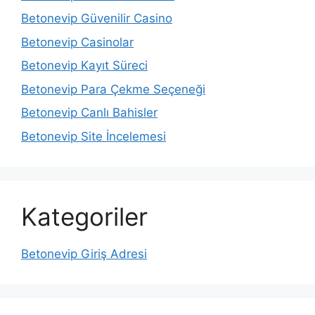
Betonevip Güvenilir Casino
Betonevip Casinolar
Betonevip Kayıt Süreci
Betonevip Para Çekme Seçeneği
Betonevip Canlı Bahisler
Betonevip Site İncelemesi
Kategoriler
Betonevip Giriş Adresi