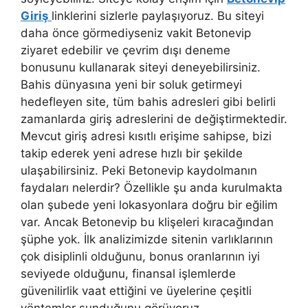
Giriş
linklerini sizlerle paylaşıyoruz. Bu siteyi
daha önce görmediyseniz vakit Betonevip
ziyaret edebilir ve çevrim dışı deneme
bonusunu kullanarak siteyi deneyebilirsiniz.
Bahis dünyasına yeni bir soluk getirmeyi
hedefleyen site, tüm bahis adresleri gibi belirli
zamanlarda giriş adreslerini de değiştirmektedir.
Mevcut giriş adresi kısıtlı erişime sahipse, bizi
takip ederek yeni adrese hızlı bir şekilde
ulaşabilirsiniz. Peki Betonevip kaydolmanın
faydaları nelerdir? Özellikle şu anda kurulmakta
olan şubede yeni lokasyonlara doğru bir eğilim
var. Ancak Betonevip bu klişeleri kıracağından
şüphe yok. İlk analizimizde sitenin varlıklarının
çok disiplinli olduğunu, bonus oranlarının iyi
seviyede olduğunu, finansal işlemlerde
güvenilirlik vaat ettiğini ve üyelerine çeşitli