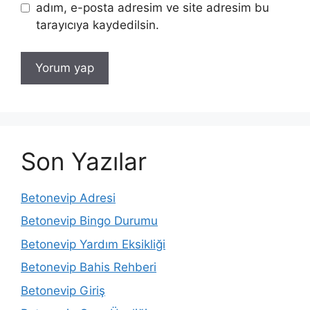
adım, e-posta adresim ve site adresim bu
tarayıcıya kaydedilsin.
Son Yazılar
Betonevip Adresi
Betonevip Bingo Durumu
Betonevip Yardım Eksikliği
Betonevip Bahis Rehberi
Betonevip Giriş