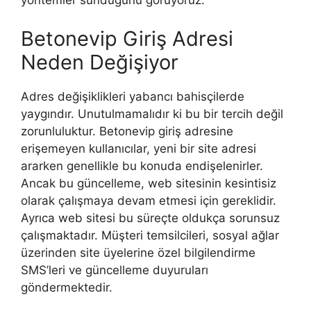
yöntemler sunduğunu görüyoruz.
Betonevip Giriş Adresi
Neden Değişiyor
Adres değişiklikleri yabancı bahisçilerde
yaygındır. Unutulmamalıdır ki bu bir tercih değil
zorunluluktur. Betonevip giriş adresine
erişemeyen kullanıcılar, yeni bir site adresi
ararken genellikle bu konuda endişelenirler.
Ancak bu güncelleme, web sitesinin kesintisiz
olarak çalışmaya devam etmesi için gereklidir.
Ayrıca web sitesi bu süreçte oldukça sorunsuz
çalışmaktadır. Müşteri temsilcileri, sosyal ağlar
üzerinden site üyelerine özel bilgilendirme
SMS’leri ve güncelleme duyuruları
göndermektedir.