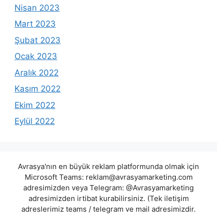
Nisan 2023
Mart 2023
Şubat 2023
Ocak 2023
Aralık 2022
Kasım 2022
Ekim 2022
Eylül 2022
Avrasya'nın en büyük reklam platformunda olmak için
Microsoft Teams:
reklam@avrasyamarketing.com
adresimizden veya Telegram: @Avrasyamarketing
adresimizden irtibat kurabilirsiniz. (Tek iletişim
adreslerimiz teams / telegram ve mail adresimizdir.