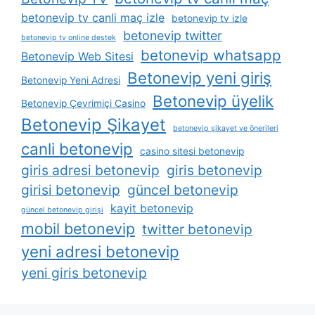
betonevip tv canli maç izle
betonevip tv izle
betonevip twitter
betonevip tv online destek
betonevip whatsapp
Betonevip Web Sitesi
Betonevip yeni giriş
Betonevip Yeni Adresi
Betonevip üyelik
Betonevip Çevrimiçi Casino
Betonevip Şikayet
betonevip şikayet ve önerileri
canli betonevip
casino sitesi betonevip
giris adresi betonevip
giris betonevip
girisi betonevip
güncel betonevip
kayit betonevip
güncel betonevip girişi
mobil betonevip
twitter betonevip
yeni adresi betonevip
yeni giris betonevip