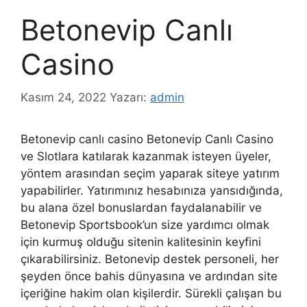
Betonevip Canlı
Casino
Kasım 24, 2022
Yazarı:
admin
Betonevip canlı casino Betonevip Canlı Casino
ve Slotlara katılarak kazanmak isteyen üyeler,
yöntem arasından seçim yaparak siteye yatırım
yapabilirler. Yatırımınız hesabınıza yansıdığında,
bu alana özel bonuslardan faydalanabilir ve
Betonevip Sportsbook’un size yardımcı olmak
için kurmuş olduğu sitenin kalitesinin keyfini
çıkarabilirsiniz. Betonevip destek personeli, her
şeyden önce bahis dünyasına ve ardından site
içeriğine hakim olan kişilerdir. Sürekli çalışan bu