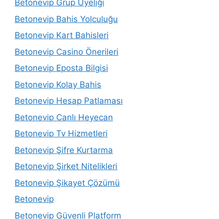
Betonevip Grup Üyeliği
Betonevip Bahis Yolculuğu
Betonevip Kart Bahisleri
Betonevip Casino Önerileri
Betonevip Eposta Bilgisi
Betonevip Kolay Bahis
Betonevip Hesap Patlaması
Betonevip Canlı Heyecan
Betonevip Tv Hizmetleri
Betonevip Şifre Kurtarma
Betonevip Şirket Nitelikleri
Betonevip Şikayet Çözümü
Betonevip
Betonevip Güvenli Platform