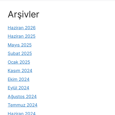
Arşivler
Haziran 2026
Haziran 2025
Mayıs 2025
Şubat 2025
Ocak 2025
Kasım 2024
Ekim 2024
Eylül 2024
Ağustos 2024
Temmuz 2024
Haziran 2024