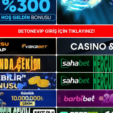
BETONEVIP GİRİŞ İÇİN TIKLAYINIZ!