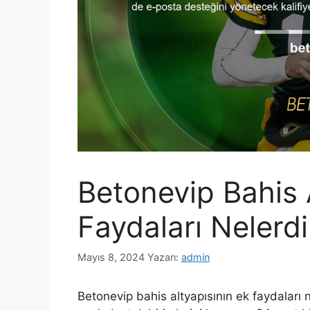
Betonevip Bahis 
Faydaları Nelerdi
Mayıs 8, 2024
Yazarı:
admin
Betonevip bahis altyapısının ek faydaları n