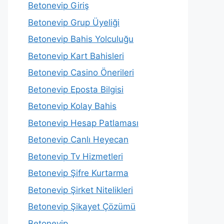
Betonevip Giriş
Betonevip Grup Üyeliği
Betonevip Bahis Yolculuğu
Betonevip Kart Bahisleri
Betonevip Casino Önerileri
Betonevip Eposta Bilgisi
Betonevip Kolay Bahis
Betonevip Hesap Patlaması
Betonevip Canlı Heyecan
Betonevip Tv Hizmetleri
Betonevip Şifre Kurtarma
Betonevip Şirket Nitelikleri
Betonevip Şikayet Çözümü
Betonevip