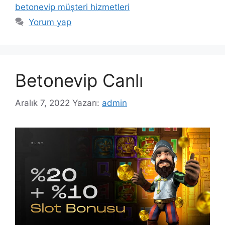
betonevip müşteri hizmetleri
Yorum yap
Betonevip Canlı
Aralık 7, 2022
Yazarı:
admin