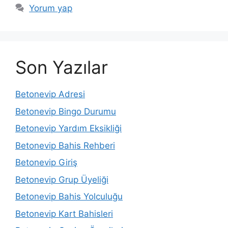
Yorum yap
Son Yazılar
Betonevip Adresi
Betonevip Bingo Durumu
Betonevip Yardım Eksikliği
Betonevip Bahis Rehberi
Betonevip Giriş
Betonevip Grup Üyeliği
Betonevip Bahis Yolculuğu
Betonevip Kart Bahisleri