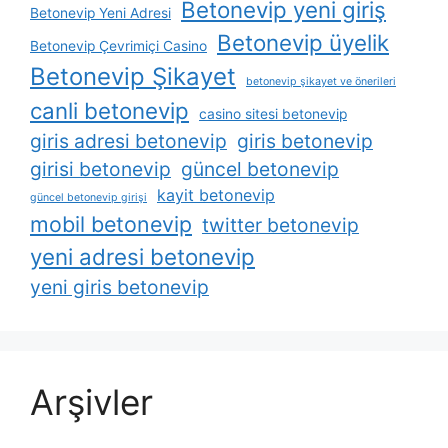
Betonevip yeni giriş
Betonevip Yeni Adresi
Betonevip üyelik
Betonevip Çevrimiçi Casino
Betonevip Şikayet
betonevip şikayet ve önerileri
canli betonevip
casino sitesi betonevip
giris adresi betonevip
giris betonevip
girisi betonevip
güncel betonevip
kayit betonevip
güncel betonevip girişi
mobil betonevip
twitter betonevip
yeni adresi betonevip
yeni giris betonevip
Arşivler