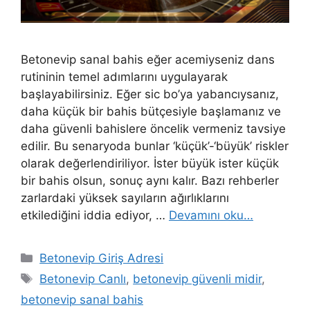
Betonevip sanal bahis eğer acemiyseniz dans
rutininin temel adımlarını uygulayarak
başlayabilirsiniz. Eğer sic bo’ya yabancıysanız,
daha küçük bir bahis bütçesiyle başlamanız ve
daha güvenli bahislere öncelik vermeniz tavsiye
edilir. Bu senaryoda bunlar ‘küçük’-‘büyük’ ​​riskler
olarak değerlendiriliyor. İster büyük ister küçük
bir bahis olsun, sonuç aynı kalır. Bazı rehberler
zarlardaki yüksek sayıların ağırlıklarını
etkilediğini iddia ediyor, …
Devamını oku…
Kategoriler
Betonevip Giriş Adresi
Etiketler
Betonevip Canlı
,
betonevip güvenli midir
,
betonevip sanal bahis