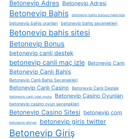
Betonevip Adres
Betonevip Adresi
Betonevip Bahis
betonevip bahis bonusu hakkında
betonevip bahis oranları
betonevip bahis seçenekleri
Betonevip bahis sitesi
Betonevip Bonus
betonevip canli destek
betonevip canli maç izle
Betonevip Canlı
Betonevip Canlı Bahis
Betonevip Canlı Bahis Seçenekleri
Betonevip Canlı Casino
Betonevip Canlı Destek
Betonevip Casino Oyunları
betonevip canlı rulet oyunu
betonevip casino oyun seçenekleri
Betonevip Casino Sitesi
betonevip com
betonevip giris twitter
betonevip ehliyet
Betonevip Giriş